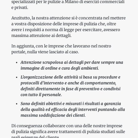
specializzati per le pulizie a Milano di esercizi commerciali
e privati.
Anzitutto, la nostra attenzione si è concentrata nel mettere
a vostra disposizione delle imprese di pulizia che, oltre
avere i requisiti a norma di legge per esercitare, avessero
massima attenzione ai dettagli.
In aggiunta, con le imprese che lavorano nel nostro
portale, nulla viene lasciato al caso.
Attenzione scrupolosa ai dettagli per dare sempre una
immagine di ordine e cura degli ambienti.
L’organizzazione delle attività si basa su procedure e
protocolli d’intervento e anche di comportamento,
definiti direttamente in fase di preventivo e condivisi
con tutto il personale.
Sono definiti obiettivi e misurati i risultati a garanzia
della qualità ed efficacia degli interventi puntando alla
massima soddisfazione dei clienti
.
Di conseguenza collaborare con una delle nostre imprese
di pulizia significa avere trattamenti di pulizia studiati sulle
reali esigenze del cliente.