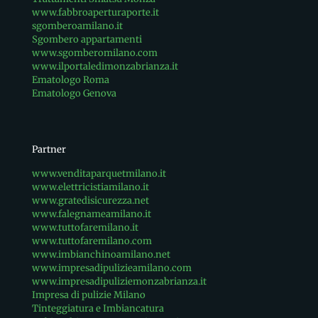
www.fabbroaperturaporte.it
sgomberoamilano.it
Sgombero appartamenti
www.sgomberomilano.com
www.ilportaledimonzabrianza.it
Ematologo Roma
Ematologo Genova
Partner
www.venditaparquetmilano.it
www.elettricistiamilano.it
www.gratedisicurezza.net
www.falegnameamilano.it
www.tuttofaremilano.it
www.tuttofaremilano.com
www.imbianchinoamilano.net
www.impresadipulizieamilano.com
www.impresadipuliziemonzabrianza.it
Impresa di pulizie Milano
Tinteggiatura e Imbiancatura