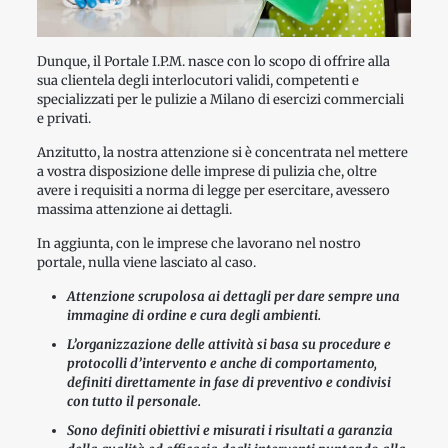
Dunque, il Portale I.P.M. nasce con lo scopo di offrire alla
sua clientela degli interlocutori validi, competenti e
specializzati per le pulizie a Milano di esercizi commerciali
e privati.
Anzitutto, la nostra attenzione si è concentrata nel mettere
a vostra disposizione delle imprese di pulizia che, oltre
avere i requisiti a norma di legge per esercitare, avessero
massima attenzione ai dettagli.
In aggiunta, con le imprese che lavorano nel nostro
portale, nulla viene lasciato al caso.
Attenzione scrupolosa ai dettagli per dare sempre una
immagine di ordine e cura degli ambienti.
L’organizzazione delle attività si basa su procedure e
protocolli d’intervento e anche di comportamento,
definiti direttamente in fase di preventivo e condivisi
con tutto il personale.
Sono definiti obiettivi e misurati i risultati a garanzia